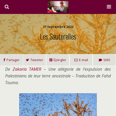
27 Septembre 2022
Les Sauterelles
Partager
Tweeter
Épingler
E-mail
SMS
De
Zakaria TAMER
– Une allégorie de l’expulsion des
Palestiniens de leur terre ancestrale – Traduction de Fahd
Touma.